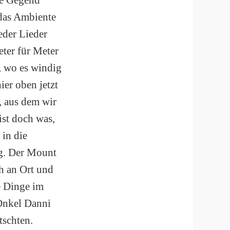
 das Ambiente
eder Lieder
ter für Meter
, wo es windig
ier oben jetzt
, aus dem wir
ist doch was,
 in die
ng. Der Mount
ch an Ort und
le Dinge im
Onkel Danni
tschten.