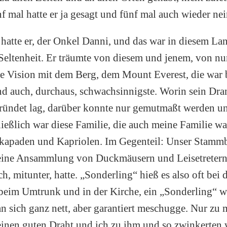
f mal hatte er ja gesagt und fünf mal auch wieder nei
hatte er, der Onkel Danni, und das war in diesem Lan
Seltenheit. Er träumte von diesem und jenem, von nu
 die Vision mit dem Berg, dem Mount Everest, die war
nd auch, durchaus, schwachsinnigste. Worin sein Dr
ründet lag, darüber konnte nur gemutmaßt werden u
ließlich war diese Familie, die auch meine Familie wa
skapaden und Kapriolen. Im Gegenteil: Unser Stamm
eine Ansammlung von Duckmäusern und Leisetretern
ch, mitunter, hatte. „Sonderling“ hieß es also oft bei
beim Umtrunk und in der Kirche, ein „Sonderling“ wä
 sich ganz nett, aber garantiert meschugge. Nur zu mi
inen guten Draht und ich zu ihm und so zwinkerten w