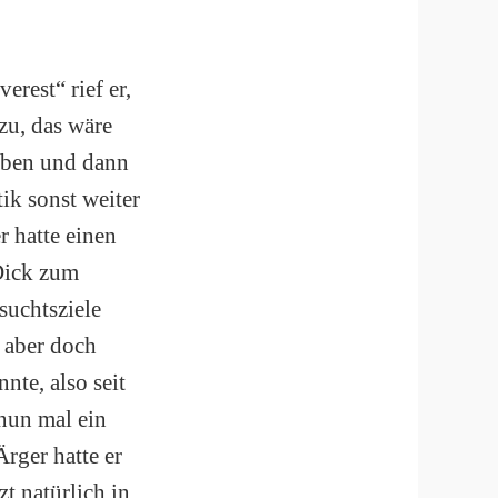
erest“ rief er,
zu, das wäre
eben und dann
ik sonst weiter
r hatte einen
Dick zum
suchtsziele
m aber doch
nte, also seit
 nun mal ein
rger hatte er
zt natürlich in