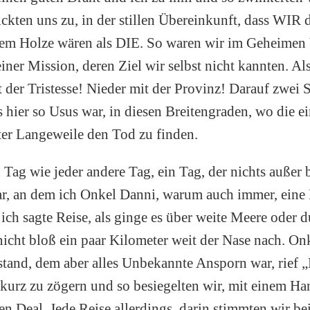
ickten uns zu, in der stillen Übereinkunft, dass WIR 
rem Holze wären als DIE. So waren wir im Geheimen
einer Mission, deren Ziel wir selbst nicht kannten. A
it der Tristesse! Nieder mit der Provinz! Darauf zwei
es hier so Usus war, in diesen Breitengraden, wo die e
uter Langeweile den Tod zu finden.
n Tag wie jeder andere Tag, ein Tag, der nichts außer 
r, an dem ich Onkel Danni, warum auch immer, eine 
ich sagte Reise, als ginge es über weite Meere oder d
icht bloß ein paar Kilometer weit der Nase nach. On
rstand, dem aber alles Unbekannte Ansporn war, rief „
kurz zu zögern und so besiegelten wir, mit einem H
en Deal. Jede Reise allerdings, darin stimmten wir be