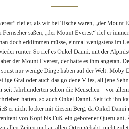
est“ rief er, als wir bei Tische waren, „der Mount Ev
m Fernseher saßen, „der Mount Everest“ rief er immer
 man doch erklimmen müsse, einmal wenigstens im L
ieder runter. So rief es Onkel Danni, mit der Alpinist
 aber der Mount Everest, der hatte es ihm angetan. De
n sonst nur wenige Dinge haben auf der Welt: Moby 
eilige Gral oder auch das goldene Vlies, all jene Sehn
ch seit Jahrhunderten schon die Menschen – vor alle
hrieben hatten, so auch Onkel Danni. Seit ich ihn kan
ieß er nicht locker mit diesem Berg, da Onkel Danni
renitent von Kopf bis Fuß, ein geborener Querulant. Ä
u allen Zeiten und an allen Orten gehabt, nicht zulet