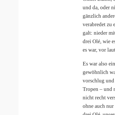
und da, oder n
gänzlich ande
verabredet zu 
galt: nieder m
drei Olé, wie 
es war, vor la
Es war also ei
gewöhnlich wa
vorschlug und 
Tropen – und n
nicht recht ve
ohne auch nur 
drei Olé, unser