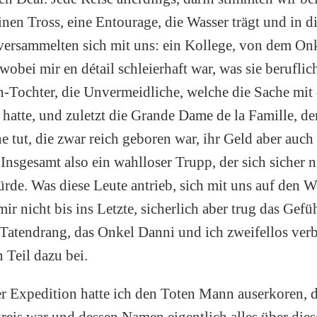
inen Tross, eine Entourage, die Wasser trägt und in 
versammelten sich mit uns: ein Kollege, von dem On
wobei mir en détail schleierhaft war, was sie beruflic
h-Tochter, die Unvermeidliche, welche die Sache mi
 hatte, und zuletzt die Grande Dame de la Famille, 
e tut, die zwar reich geboren war, ihr Geld aber auch
 Insgesamt also ein wahlloser Trupp, der sich sicher 
de. Was diese Leute antrieb, sich mit uns auf den 
mir nicht bis ins Letzte, sicherlich aber trug das Gefü
atendrang, das Onkel Danni und ich zweifellos verbr
 Teil dazu bei.
er Expedition hatte ich den Toten Mann auserkoren, d
eis war und dessen Namen eigentlich alles über die