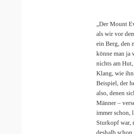
„Der Mount Ever
als wir vor de
ein Berg, den
könne man ja w
nichts am Hut,
Klang, wie ih
Beispiel, der h
also, denen si
Männer – versc
immer schon, l
Sturkopf war, 
deshalb schon z