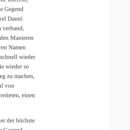
die Gegend
kel Danni
h verband,
t den Manieren
deren Namen
 schnell wieder
nie wieder so
Weg zu machen,
hl von
eiteten, einen
er der höchste
se Gegend