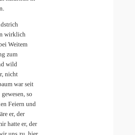
n.
dstrich
n wirklich
 bei Weitem
ang zum
nd wild
r, nicht
baum war seit
 gewesen, so
 den Feiern und
re er, der
r hatte er, der
ir uns zu, hier