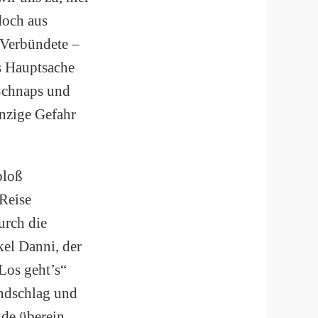
doch aus
 Verbündete –
ls Hauptsache
 Schnaps und
inzige Gefahr
bloß
Reise
urch die
kel Danni, der
Los geht’s“
andschlag und
ide überein,