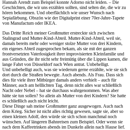
Hannah Arendt zum Beispiel konnte Adorno nicht leiden. – Die
Geschichten, die wir uns erzählen sollten, sind selten die, die wir zu
hören bekommen. Und oberflächlich wie unser Wunsch nach
Sepiafärbung. Obszön wie der Digitalprint einer 70er-Jahre-Tapete
von Manufactum oder IKEA.
Das Dritte Reich meiner Großmutter erstreckte sich zwischen
Stalingrad und Mutter-Kind-Abteil. Mutter-Kind-Abteil, weil sie,
damals bereits mehr oder weniger stolze Mutter von drei Kindern,
ein eigenes Abteil zugesprochen bekam, als sie mit der ganzen
frontversetzten Vaterlosigkeit ihrer improvisierten Kleinfamilie und
aus Gründen, die ihr nicht sehr freimütig über die Lippen kamen, die
lange Fahrt von Düsseldorf nach Wien antrat. Unbehelligt.
Und unbehelligt auch, was sie wiederum gerne erzählte, wie sie sich
dort durch die Straßen bewegte. Auch abends. Als Frau. Dass sich
dies für viele ihrer Mitbürger damals anders verhielt – auch für
Männer, auch am helllichten Tag, denn nicht alles war schließlich
Nacht oder Nebel – hat sie durchaus wahrgenommen. Was aber
hätte sie tun sollen? So allein als Mutter von drei Kindern? Sie hatte
es schließlich auch nicht leicht.
Diese Dinge sah meine Großmutter ganz ausgewogen. Auch nach
dem Krieg. Sicher ist nicht alles richtig gewesen, sagte sie, aber so
einen kleinen Adolf, den würde sie sich schon manchmal noch
wünschen. Auf längeren Bahnreisen zum Beispiel. Oder wenn sie
nach dem Kaffeetrinken abends im Dunkeln allein nach Hause lief.