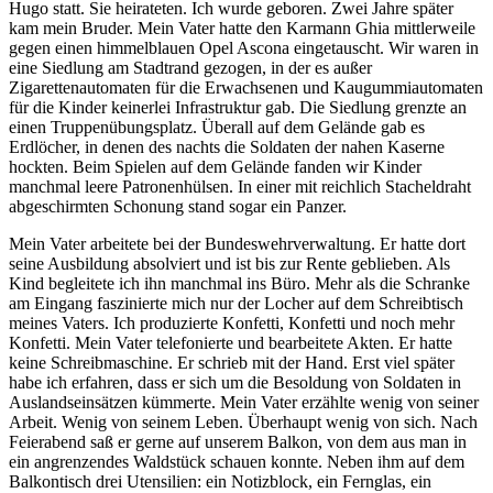
Hugo statt. Sie heirateten. Ich wurde geboren. Zwei Jahre später
kam mein Bruder. Mein Vater hatte den Karmann Ghia mittlerweile
gegen einen himmelblauen Opel Ascona eingetauscht. Wir waren in
eine Siedlung am Stadtrand gezogen, in der es außer
Zigarettenautomaten für die Erwachsenen und Kaugummiautomaten
für die Kinder keinerlei Infrastruktur gab. Die Siedlung grenzte an
einen Truppenübungsplatz. Überall auf dem Gelände gab es
Erdlöcher, in denen des nachts die Soldaten der nahen Kaserne
hockten. Beim Spielen auf dem Gelände fanden wir Kinder
manchmal leere Patronenhülsen. In einer mit reichlich Stacheldraht
abgeschirmten Schonung stand sogar ein Panzer.
Mein Vater arbeitete bei der Bundeswehrverwaltung. Er hatte dort
seine Ausbildung absolviert und ist bis zur Rente geblieben. Als
Kind begleitete ich ihn manchmal ins Büro. Mehr als die Schranke
am Eingang faszinierte mich nur der Locher auf dem Schreibtisch
meines Vaters. Ich produzierte Konfetti, Konfetti und noch mehr
Konfetti. Mein Vater telefonierte und bearbeitete Akten. Er hatte
keine Schreibmaschine. Er schrieb mit der Hand. Erst viel später
habe ich erfahren, dass er sich um die Besoldung von Soldaten in
Auslandseinsätzen kümmerte. Mein Vater erzählte wenig von seiner
Arbeit. Wenig von seinem Leben. Überhaupt wenig von sich. Nach
Feierabend saß er gerne auf unserem Balkon, von dem aus man in
ein angrenzendes Waldstück schauen konnte. Neben ihm auf dem
Balkontisch drei Utensilien: ein Notizblock, ein Fernglas, ein