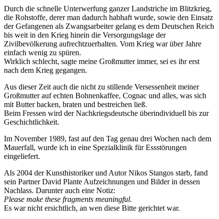
Durch die schnelle Unterwerfung ganzer Landstriche im Blitzkrieg,
die Rohstoffe, derer man dadurch habhaft wurde, sowie den Einsatz
der Gefangenen als Zwangsarbeiter gelang es dem Deutschen Reich
bis weit in den Krieg hinein die Versorgungslage der
Zivilbevölkerung aufrechtzuerhalten. Vom Krieg war über Jahre
einfach wenig zu spüren.
Wirklich schlecht, sagte meine Großmutter immer, sei es ihr erst
nach dem Krieg gegangen.
Aus dieser Zeit auch die nicht zu stillende Versessenheit meiner
Großmutter auf echten Bohnenkaffee, Cognac und alles, was sich
mit Butter backen, braten und bestreichen ließ.
Beim Fressen wird der Nachkriegsdeutsche überindividuell bis zur
Geschichtlichkeit.
Im November 1989, fast auf den Tag genau drei Wochen nach dem
Mauerfall, wurde ich in eine Spezialklinik für Essstörungen
eingeliefert.
Als 2004 der Kunsthistoriker und Autor Nikos Stangos starb, fand
sein Partner David Plante Aufzeichnungen und Bilder in dessen
Nachlass. Darunter auch eine Notiz:
Please make these fragments meaningful.
Es war nicht ersichtlich, an wen diese Bitte gerichtet war.