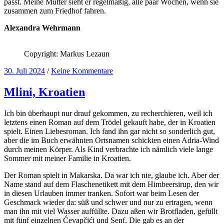
passt. Meine Mutter sieht er regelmäßig, alle paar Wochen, wenn sie
zusammen zum Friedhof fahren.
Alexandra Wehrmann
Copyright: Markus Lezaun
30. Juli 2024
/
Keine Kommentare
Mlini, Kroatien
Ich bin überhaupt nur drauf gekommen, zu recherchieren, weil ich
letztens einen Roman auf dem Trödel gekauft habe, der in Kroatien
spielt. Einen Liebesroman. Ich fand ihn gar nicht so sonderlich gut,
aber die im Buch erwähnten Ortsnamen schickten einen Adria-Wind
durch meinen Körper. Als Kind verbrachte ich nämlich viele lange
Sommer mit meiner Familie in Kroatien.
Der Roman spielt in Makarska. Da war ich nie, glaube ich. Aber der
Name stand auf dem Flaschenetikett mit dem Himbeersirup, den wir
in diesen Urlauben immer tranken. Sofort war beim Lesen der
Geschmack wieder da: süß und schwer und nur zu ertragen, wenn
man ihn mit viel Wasser auffüllte. Dazu aßen wir Brotfladen, gefüllt
mit fünf einzelnen Ćevapčići und Senf. Die gab es an der