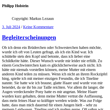
Philipp Holstein
Copyright: Markus Lezaun
3. Juli 2024
/
Keine Kommentare
Begleiterscheinungen
Ob ich denn ein Brüderchen oder Schwesterchen haben möchte,
wurde ich oft von Leuten gefragt, als ich ein Kind war. Ich
schüttelte stets den Kopf und betonte, dass ich lieber eine
Schildkröte hätte. Dieser Wunsch wurde mir leider nie erfüllt. Zu
einem Geschwisterchen kam es glücklicherweise auch nicht. Ich
hätte mir niemals vorstellen können, meine Mutter mit einem
anderen Kind teilen zu müssen. Wenn ich nicht an ihrem Rockzipfel
hing, spielte ich mit meiner einzigen Freundin, die ich Tineline
nannte. Sie hatte wie ich braune, glatte Haare und wurde von mir
beneidet, da sie ihr bis zur Taille reichten. Vor allem ihr langer, die
Augen verdeckender Pony hatte es mir angetan. Meine Haare
wurden kurz gehalten, denn meine Mutter vertrat die Auffassung,
dass mein feines Haar so kräftiger werden würde. Was zur Folge
hatte, dass man mich dauernd für einen Jungen hielt – sehr zu
meinem Leidwesen. Tineline und ich malten gerne. Oft saßen wir