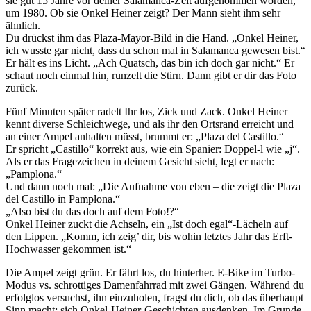
sie gut 15 Jahre vor deiner Salamanca-Zeit aufgenommen worden,
um 1980. Ob sie Onkel Heiner zeigt? Der Mann sieht ihm sehr
ähnlich.
Du drückst ihm das Plaza-Mayor-Bild in die Hand. „Onkel Heiner,
ich wusste gar nicht, dass du schon mal in Salamanca gewesen bist.“
Er hält es ins Licht. „Ach Quatsch, das bin ich doch gar nicht.“ Er
schaut noch einmal hin, runzelt die Stirn. Dann gibt er dir das Foto
zurück.
Fünf Minuten später radelt Ihr los, Zick und Zack. Onkel Heiner
kennt diverse Schleichwege, und als ihr den Ortsrand erreicht und
an einer Ampel anhalten müsst, brummt er: „Plaza del Castillo.“
Er spricht „Castillo“ korrekt aus, wie ein Spanier: Doppel-l wie „j“.
Als er das Fragezeichen in deinem Gesicht sieht, legt er nach:
„Pamplona.“
Und dann noch mal: „Die Aufnahme von eben – die zeigt die Plaza
del Castillo in Pamplona.“
„Also bist du das doch auf dem Foto!?“
Onkel Heiner zuckt die Achseln, ein „Ist doch egal“-Lächeln auf
den Lippen. „Komm, ich zeig’ dir, bis wohin letztes Jahr das Erft-
Hochwasser gekommen ist.“
Die Ampel zeigt grün. Er fährt los, du hinterher. E-Bike im Turbo-
Modus vs. schrottiges Damenfahrrad mit zwei Gängen. Während du
erfolglos versuchst, ihn einzuholen, fragst du dich, ob das überhaupt
Sinn macht: sich Onkel-Heiner-Geschichten ausdenken. Im Grunde