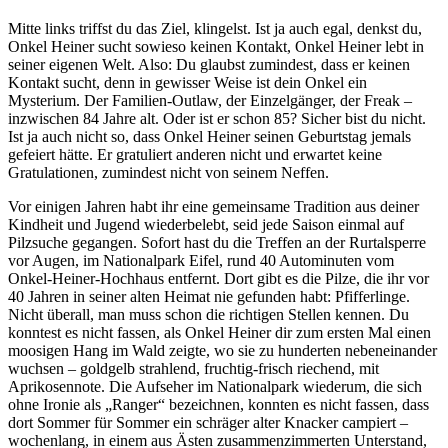
Mitte links triffst du das Ziel, klingelst. Ist ja auch egal, denkst du,
Onkel Heiner sucht sowieso keinen Kontakt, Onkel Heiner lebt in
seiner eigenen Welt. Also: Du glaubst zumindest, dass er keinen
Kontakt sucht, denn in gewisser Weise ist dein Onkel ein
Mysterium. Der Familien-Outlaw, der Einzelgänger, der Freak –
inzwischen 84 Jahre alt. Oder ist er schon 85? Sicher bist du nicht.
Ist ja auch nicht so, dass Onkel Heiner seinen Geburtstag jemals
gefeiert hätte. Er gratuliert anderen nicht und erwartet keine
Gratulationen, zumindest nicht von seinem Neffen.
Vor einigen Jahren habt ihr eine gemeinsame Tradition aus deiner
Kindheit und Jugend wiederbelebt, seid jede Saison einmal auf
Pilzsuche gegangen. Sofort hast du die Treffen an der Rurtalsperre
vor Augen, im Nationalpark Eifel, rund 40 Autominuten vom
Onkel-Heiner-Hochhaus entfernt. Dort gibt es die Pilze, die ihr vor
40 Jahren in seiner alten Heimat nie gefunden habt: Pfifferlinge.
Nicht überall, man muss schon die richtigen Stellen kennen. Du
konntest es nicht fassen, als Onkel Heiner dir zum ersten Mal einen
moosigen Hang im Wald zeigte, wo sie zu hunderten nebeneinander
wuchsen – goldgelb strahlend, fruchtig-frisch riechend, mit
Aprikosennote. Die Aufseher im Nationalpark wiederum, die sich
ohne Ironie als „Ranger“ bezeichnen, konnten es nicht fassen, dass
dort Sommer für Sommer ein schräger alter Knacker campiert –
wochenlang, in einem aus Ästen zusammenzimmerten Unterstand,