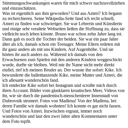
Stimmungsschwankungen waren für mich schwer nachzuvollziehen
und einzuschätzen.
Was ist eigentlich aus ihm geworden? Und aus Amrei? Ich begann
zu recherchieren. Seine Wikipedia-Seite fand ich recht schnell,
Amrei zu finden war schwieriger. Sie war Lehrerin und Künstlerin
und einige sehr veraltete Webseiten ließen die Hoffnung zu, dass sie
vielleicht noch leben könnte. Bruno war schon zehn Jahre lang tot.
Dann gab es noch die Tochter der beiden. Sie war ein paar Jahre
älter als ich, damals schon ein Teenager. Meine Eltern redeten mit
ihr ganz anders als mit uns Kindern. Auf Augenhöhe. Und sie
hörten ihr auch anders zu. Während ich damals von den
Erwachsenen zum Spielen mit den anderen Kindern weggeschickt
wurde, durfte sie bleiben. Weil mir ihr Name nicht mehr direkt
einfiel, rief ich meinen Bruder an. Der wusste ihn sofort: Kike. Ich
bewunderte die balletttanzende Kike, meine Mutter und Amrei, die
ich allesamt wunderschön fand.
Ich entdeckte Kike sofort bei Instagram und scrollte mich durch
ihren Account. Bilder vom glasklaren kroatischen Meer, Videos von
ihr, wie sie durch die pandemisch-menschenleere Innenstadt von
Dubrovnik stromert. Fotos von Madlena! Von der Madlena, bei
deren Familie wir damals wohnten! Ich konnte es gar nicht fassen.
Und Fotos von Amrei. Inzwischen ergraut, immer noch
wunderschön und laut den zwei Jahre alten Kommentaren unter
dem Foto topfit.