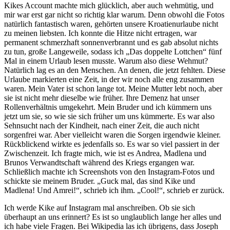
Kikes Account machte mich glücklich, aber auch wehmütig, und
mir war erst gar nicht so richtig klar warum. Denn obwohl die Fotos
natürlich fantastisch waren, gehörten unsere Kroatienurlaube nicht
zu meinen liebsten. Ich konnte die Hitze nicht ertragen, war
permanent schmerzhaft sonnenverbrannt und es gab absolut nichts
zu tun, große Langeweile, sodass ich „Das doppelte Lottchen“ fünf
Mal in einem Urlaub lesen musste. Warum also diese Wehmut?
Natürlich lag es an den Menschen. An denen, die jetzt fehlten. Diese
Urlaube markierten eine Zeit, in der wir noch alle eng zusammen
waren. Mein Vater ist schon lange tot. Meine Mutter lebt noch, aber
sie ist nicht mehr dieselbe wie früher. Ihre Demenz hat unser
Rollenverhältnis umgekehrt. Mein Bruder und ich kümmern uns
jetzt um sie, so wie sie sich früher um uns kümmerte. Es war also
Sehnsucht nach der Kindheit, nach einer Zeit, die auch nicht
sorgenfrei war. Aber vielleicht waren die Sorgen irgendwie kleiner.
Rückblickend wirkte es jedenfalls so. Es war so viel passiert in der
Zwischenzeit. Ich fragte mich, wie ist es Andrea, Madlena und
Brunos Verwandtschaft während des Kriegs ergangen war.
Schließlich machte ich Screenshots von den Instagram-Fotos und
schickte sie meinem Bruder. „Guck mal, das sind Kike und
Madlena! Und Amrei!“, schrieb ich ihm. „Cool!“, schrieb er zurück.
Ich werde Kike auf Instagram mal anschreiben. Ob sie sich
überhaupt an uns erinnert? Es ist so unglaublich lange her alles und
ich habe viele Fragen. Bei Wikipedia las ich übrigens, dass Joseph