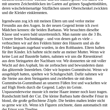
mit unseren Zeichenblöcken im Garten auf grünen Spaghettistühlen,
deren wäscheleinenartige Sitzflächen unsere Oberschenkel zwickten
und die Kleider einklemmten.
Irgendwann zog ich mit meinen Eltern um und verlor meine
Freundin aus den Augen. In der neuen Gegend lernte ich zwei
Mädchen kennen: die beiden Barbaras. Wir besuchten dieselbe
Klasse und waren bald unzertrennlich. Man nannte uns die 3 Bs.
Unsere freien Nachmittage – und von denen gab es viele –
verbrachten wir auf den Feldern hinter den Häusern und als die
Felder langsam zugebaut wurden, in den Rohbauten. Eltern haften
für ihre Kinder. Ich haftete nicht mehr an meiner Mutter. Wenn wir
keine Lust auf Baustelle hatten, nahmen wir uns die Riesenkiesel
aus dem Steingarten der Nachbarn vor. Wir donnerten sie mit voller
Wucht auf den Asphalt, bis sie zerbrachen und bewunderten dann
das glitzernde Innenleben. Oder wir hopsten Gummitwist. Wenn wir
ausgehüpft hatten, spielten wir Schuhgeschäft. Dafür nahmen wir
die Steine aus dem Steingarten und zwirbelten sie mit dem
Gummitwist-Gummiband an unseren Füßen fest und wackelten wie
auf High Heels durch die Gegend. Ladys im Geiste.
Unpassenderweise musste ich meine Haare immer noch kurz tragen.
Rundschnitt hieß der Cut. Die kleine Barbara hatte dieselbe Frisur in
blond, die große geflochtene Zöpfe. Die beiden malten leider nicht
so gerne wie ich. Wenn ich Figuren zeichnete, dann automatisch mit
der Frisur von Tineline.