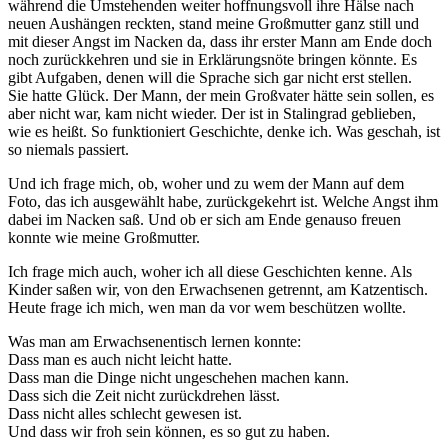
während die Umstehenden weiter hoffnungsvoll ihre Hälse nach
neuen Aushängen reckten, stand meine Großmutter ganz still und
mit dieser Angst im Nacken da, dass ihr erster Mann am Ende doch
noch zurückkehren und sie in Erklärungsnöte bringen könnte. Es
gibt Aufgaben, denen will die Sprache sich gar nicht erst stellen.
Sie hatte Glück. Der Mann, der mein Großvater hätte sein sollen, es
aber nicht war, kam nicht wieder. Der ist in Stalingrad geblieben,
wie es heißt. So funktioniert Geschichte, denke ich. Was geschah, ist
so niemals passiert.
Und ich frage mich, ob, woher und zu wem der Mann auf dem
Foto, das ich ausgewählt habe, zurückgekehrt ist. Welche Angst ihm
dabei im Nacken saß. Und ob er sich am Ende genauso freuen
konnte wie meine Großmutter.
Ich frage mich auch, woher ich all diese Geschichten kenne. Als
Kinder saßen wir, von den Erwachsenen getrennt, am Katzentisch.
Heute frage ich mich, wen man da vor wem beschützen wollte.
Was man am Erwachsenentisch lernen konnte:
Dass man es auch nicht leicht hatte.
Dass man die Dinge nicht ungeschehen machen kann.
Dass sich die Zeit nicht zurückdrehen lässt.
Dass nicht alles schlecht gewesen ist.
Und dass wir froh sein können, es so gut zu haben.