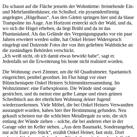
Du schaust auf die Fläche jenseits der Wohntürme: freistehende Ein-
und Mehrfamilienhäuser, ein Schulhof, ein pyramidenförmig
angelegtes „Hügelhaus“. Aus den Gärten springen hier und da blaue
Trampoline ins Auge. Am Horizont erstreckt sich der Wald, und da,
wo sich die Hügel erheben, da liegt Brühl und da ist das
Phantasialand. Als das Gelände des Vergnügungsparks vor ein paar
Jahren erweitert werden sollte, hat Onkel Heiner Widerspruch
eingelegt und Dutzende Fotos der von ihm geliebten Waldstücke an
die zuständigen Behörden verschickt.
„Ich weiß nicht, ob ich damit etwas bewirkt habe“, sagt er.
Jedenfalls sei die Erweiterung bis heute nicht realisiert worden.
Die Wohnung: zwei Zimmer, um die 60 Quadratmeter. Spartanisch
eingerichtet, penibel geordnet. Im Flur hängt vor einer
Blümchentapete Onkel Heiners Schirmmützensammlung. Im
Wohnzimmer: eine Farbexplosion. Die Wände sind orange
gestrichen, und du meinst eine gelbe Lampe und einen grünen
Schreibtisch aus der elterlichen Wohnung deiner Jugend
wiederzuerkennen. Viele Möbel, die bei Onkel Heiners Verwandten
ausrangiert wurden, haben hier ihre Bestimmung gefunden. Neu
gekauft scheinen nur die schlichten Metallregale zu sein, die sich
entlang der Wände ziehen – solche, die bei anderen eher in der
Garage oder im Keller stehen. „Aus dem Baumarkt, Sonderangebot,
nur acht Euro pro Stück“, erzählt Onkel Heiner, fast stolz. Dort