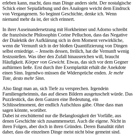
erleben kann, macht, dass man Dinge anders sieht. Der nostalgische
Schick einer Sepiafärbung und des Analogen weicht dem Eindruck
von Vergangenem. So beginnt Geschichte, denke ich. Wenn
niemand mehr da ist, der sich erinnert.
In ihrer Auseinandersetzung mit Horkheimer und Adorno schreibt
die französische Philosophin Corine Pelluchon, dass das Negative
der Dialektik der Aufklärung sich in dem Moment verwirkliche,
wenn die Vernunft sich in der bloßen Quantifizierung von Dingen
selbst erniedrige. – Jenseits dessen, freilich, hat die Vernunft wenig
festzustellen. Was über den Zufall hinausreichen will, braucht
Häufigkeit.
Körper von Gewicht
. Etwas, das sich vor dem Gegner
auftürmen ließe. Erst durch ihre Exemplarität erhält die Anekdote
einen Sinn. Irgendwo müssen die Widersprüche enden.
Je mehr
Tote, desto mehr Sinn
.
Also fängt man an, sich Tiefe zu versprechen. Irgendein
Familiengeheimnis, das auf diesen Bildern ausgetuschelt würde. Das
Puzzlestück, das dem Ganzen eine Bedeutung, ein
Schlüsselmoment, der endlich Aufschluss gäbe. Ohne dass man
sagen könnte, worüber.
Dabei ist erschütternd nur die Belanglosigkeit der Vorfälle, aus
denen Geschichte sich zusammensetzt. Auch die eigene. Nicht in
ihren Folgen, aber doch in ihren Gründen. Deren Banalität rührt
daher, dass die einzelnen Dinge meist nicht böse gemeint sind.