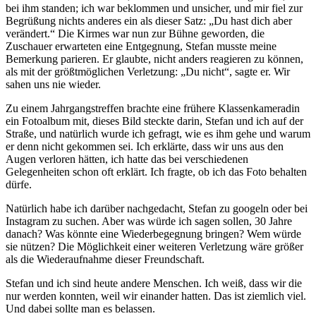
bei ihm standen; ich war beklommen und unsicher, und mir fiel zur
Begrüßung nichts anderes ein als dieser Satz: „Du hast dich aber
verändert.“ Die Kirmes war nun zur Bühne geworden, die
Zuschauer erwarteten eine Entgegnung, Stefan musste meine
Bemerkung parieren. Er glaubte, nicht anders reagieren zu können,
als mit der größtmöglichen Verletzung: „Du nicht“, sagte er. Wir
sahen uns nie wieder.
Zu einem Jahrgangstreffen brachte eine frühere Klassenkameradin
ein Fotoalbum mit, dieses Bild steckte darin, Stefan und ich auf der
Straße, und natürlich wurde ich gefragt, wie es ihm gehe und warum
er denn nicht gekommen sei. Ich erklärte, dass wir uns aus den
Augen verloren hätten, ich hatte das bei verschiedenen
Gelegenheiten schon oft erklärt. Ich fragte, ob ich das Foto behalten
dürfe.
Natürlich habe ich darüber nachgedacht, Stefan zu googeln oder bei
Instagram zu suchen. Aber was würde ich sagen sollen, 30 Jahre
danach? Was könnte eine Wiederbegegnung bringen? Wem würde
sie nützen? Die Möglichkeit einer weiteren Verletzung wäre größer
als die Wiederaufnahme dieser Freundschaft.
Stefan und ich sind heute andere Menschen. Ich weiß, dass wir die
nur werden konnten, weil wir einander hatten. Das ist ziemlich viel.
Und dabei sollte man es belassen.