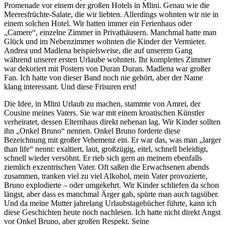
Promenade vor einem der großen Hotels in Mlini. Genau wie die
Meeresfrüchte-Salate, die wir liebten. Allerdings wohnten wir nie in
einem solchen Hotel. Wir hatten immer ein Ferienhaus oder
„Camere“, einzelne Zimmer in Privathäusern. Manchmal hatte man
Glück und im Nebenzimmer wohnten die Kinder der Vermieter.
Andrea und Madlena beispielsweise, die auf unserem Gang
während unserer ersten Urlaube wohnten. Ihr komplettes Zimmer
war dekoriert mit Postern von Duran Duran. Madlena war großer
Fan. Ich hatte von dieser Band noch nie gehört, aber der Name
klang interessant. Und diese Frisuren erst!
Die Idee, in Mlini Urlaub zu machen, stammte von Amrei, der
Cousine meines Vaters. Sie war mit einem kroatischen Künstler
verheiratet, dessen Elternhaus direkt nebenan lag. Wir Kinder sollten
ihn „Onkel Bruno“ nennen. Onkel Bruno forderte diese
Bezeichnung mit großer Vehemenz ein. Er war das, was man „larger
than life“ nennt: exaltiert, laut, großzügig, eitel, schnell beleidigt,
schnell wieder versöhnt. Er rieb sich gern an meinem ebenfalls
ziemlich exzentrischen Vater. Oft saßen die Erwachsenen abends
zusammen, tranken viel zu viel Alkohol, mein Vater provozierte,
Bruno explodierte – oder umgekehrt. Wir Kinder schliefen da schon
längst, aber dass es manchmal Ärger gab, spürte man auch tagsüber.
Und da meine Mutter jahrelang Urlaubstagebücher führte, kann ich
diese Geschichten heute noch nachlesen. Ich hatte nicht direkt Angst
vor Onkel Bruno, aber großen Respekt. Seine