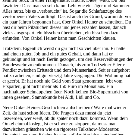
zehnten Stock in einer Hängematte. Küche, Diele, Wald. Du bist
fasziniert: Dass man so sein kann. Lebt wie ein Jäger und Sammler.
Alles nutzt, bis es „verbraucht“ ist. Sogar die Schlafanzüge des
verstorbenen Vaters aufträgt. Das ist auch der Grund, warum du vor
ein paar Jahren begonnen hast, über Onkel Heiner zu schreiben. Du
hast dir beim Pilzsuchen dieses und jenes erzählen lassen, danach
vieles ausgespart, ein bisschen übertrieben, ein bisschen dazu
erfunden. Von Onkel Heiner kann man Geschichten klauen.
Trotzdem: Eigentlich weißt du gar nicht so viel über ihn. Er hatte
mal einen guten Job und ein gutes Gehalt, und dann hat er
gekündigt und ist nach Berlin gezogen, um den Reserveübungen der
Bundeswehr zu entkommen. Danach, bis zum Tod seiner Eltern:
Pendler zwischen Erftstadt und dem Münsterland. Seit er aufgehört
hat zu arbeiten, sind gut vierzig Jahre vergangen. Die Wohnung hat
er geerbt. Er hat noch nie Geld vom Staat genommen, lebt vom
Ersparten, gibt nicht mehr als 150 Euro im Monat aus. Ein
nachhaltiger Schnäppchenjäger. Noch keinen Bio-Supermarkt von
innen gesehen, Stammkunde bei Aldi, Lidl und Co.
Neue Onkel-Heiner-Geschichten aufschreiben? Wäre mal wieder
Zeit, du hast schon Ideen. Die Fragen dazu musst du jetzt
loswerden, wer weiß, ob du später noch dazu kommst. Wenn dein
Onkel einmal loslegt, ist er schwer zu stoppen, da muss man
dazwischen grätschen wie ein rigoroser Talkshow-Moderator.
Du zeigst aus dem Küchenfenster, auf das Hochhaus gegenüber.