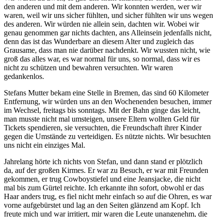
den anderen und mit dem anderen. Wir konnten werden, wer wir
waren, weil wir uns sicher fühlten, und sicher fühlten wir uns wegen
des anderen. Wir würden nie allein sein, dachten wir. Wobei wir
genau genommen gar nichts dachten, ans Alleinsein jedenfalls nicht,
denn das ist das Wunderbare an diesem Alter und zugleich das
Grausame, dass man nie darüber nachdenkt. Wir wussten nicht, wie
groß das alles war, es war normal für uns, so normal, dass wir es
nicht zu schützen und bewahren versuchten. Wir waren
gedankenlos.
Stefans Mutter bekam eine Stelle in Bremen, das sind 60 Kilometer
Entfernung, wir würden uns an den Wochenenden besuchen, immer
im Wechsel, freitags bis sonntags. Mit der Bahn ginge das leicht,
man musste nicht mal umsteigen, unsere Eltern wollten Geld für
Tickets spendieren, sie versuchten, die Freundschaft ihrer Kinder
gegen die Umstände zu verteidigen. Es nützte nichts. Wir besuchten
uns nicht ein einziges Mal.
Jahrelang hörte ich nichts von Stefan, und dann stand er plötzlich
da, auf der großen Kirmes. Er war zu Besuch, er war mit Freunden
gekommen, er trug Cowboystiefel und eine Jeansjacke, die nicht
mal bis zum Gürtel reichte. Ich erkannte ihn sofort, obwohl er das
Haar anders trug, es fiel nicht mehr einfach so auf die Ohren, es war
vorne aufgebürstet und lag an den Seiten glänzend am Kopf. Ich
freute mich und war irritiert, mir waren die Leute unangenehm, die