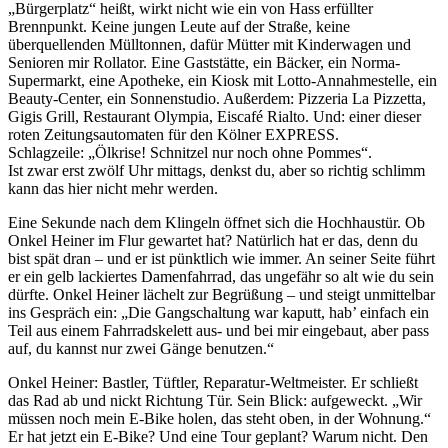
„Bürgerplatz“ heißt, wirkt nicht wie ein von Hass erfüllter
Brennpunkt. Keine jungen Leute auf der Straße, keine
überquellenden Mülltonnen, dafür Mütter mit Kinderwagen und
Senioren mir Rollator. Eine Gaststätte, ein Bäcker, ein Norma-
Supermarkt, eine Apotheke, ein Kiosk mit Lotto-Annahmestelle, ein
Beauty-Center, ein Sonnenstudio. Außerdem: Pizzeria La Pizzetta,
Gigis Grill, Restaurant Olympia, Eiscafé Rialto. Und: einer dieser
roten Zeitungsautomaten für den Kölner EXPRESS.
Schlagzeile: „Ölkrise! Schnitzel nur noch ohne Pommes“.
Ist zwar erst zwölf Uhr mittags, denkst du, aber so richtig schlimm
kann das hier nicht mehr werden.
Eine Sekunde nach dem Klingeln öffnet sich die Hochhaustür. Ob
Onkel Heiner im Flur gewartet hat? Natürlich hat er das, denn du
bist spät dran – und er ist pünktlich wie immer. An seiner Seite führt
er ein gelb lackiertes Damenfahrrad, das ungefähr so alt wie du sein
dürfte. Onkel Heiner lächelt zur Begrüßung – und steigt unmittelbar
ins Gespräch ein: „Die Gangschaltung war kaputt, hab’ einfach ein
Teil aus einem Fahrradskelett aus- und bei mir eingebaut, aber pass
auf, du kannst nur zwei Gänge benutzen.“
Onkel Heiner: Bastler, Tüftler, Reparatur-Weltmeister. Er schließt
das Rad ab und nickt Richtung Tür. Sein Blick: aufgeweckt. „Wir
müssen noch mein E-Bike holen, das steht oben, in der Wohnung.“
Er hat jetzt ein E-Bike? Und eine Tour geplant? Warum nicht. Den