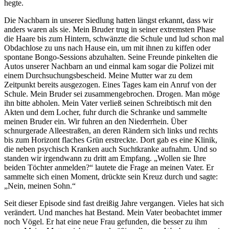
hegte.
Die Nachbarn in unserer Siedlung hatten längst erkannt, dass wir
anders waren als sie. Mein Bruder trug in seiner extremsten Phase
die Haare bis zum Hintern, schwänzte die Schule und lud schon mal
Obdachlose zu uns nach Hause ein, um mit ihnen zu kiffen oder
spontane Bongo-Sessions abzuhalten. Seine Freunde pinkelten die
Autos unserer Nachbarn an und einmal kam sogar die Polizei mit
einem Durchsuchungsbescheid. Meine Mutter war zu dem
Zeitpunkt bereits ausgezogen. Eines Tages kam ein Anruf von der
Schule. Mein Bruder sei zusammengebrochen. Drogen. Man möge
ihn bitte abholen. Mein Vater verließ seinen Schreibtisch mit den
Akten und dem Locher, fuhr durch die Schranke und sammelte
meinen Bruder ein. Wir fuhren an den Niederrhein. Über
schnurgerade Alleestraßen, an deren Rändern sich links und rechts
bis zum Horizont flaches Grün erstreckte. Dort gab es eine Klinik,
die neben psychisch Kranken auch Suchtkranke aufnahm. Und so
standen wir irgendwann zu dritt am Empfang. „Wollen sie Ihre
beiden Töchter anmelden?“ lautete die Frage an meinen Vater. Er
sammelte sich einen Moment, drückte sein Kreuz durch und sagte:
„Nein, meinen Sohn.“
Seit dieser Episode sind fast dreißig Jahre vergangen. Vieles hat sich
verändert. Und manches hat Bestand. Mein Vater beobachtet immer
noch Vögel. Er hat eine neue Frau gefunden, die besser zu ihm