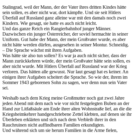
Stalingrad, weil der Mann, der der Vater ihres dritten Kindes hätte
sein sollen, es aber nicht war, dort kämpfte. Und sie seit Hitlers
Überfall auf Russland ganz alleine war mit den damals noch zwei
Kindern. Wie gesagt, sie hatte es auch nicht leicht.
Und das ganze Reich ein Rangierbahnhof junger Männer.
Dazwischen ein junger Österreicher, der soviel hermachte in seiner
Uniform. Gut habe der Mann, der mein Großvater wurde, es aber
nicht hätte werden dürfen, ausgesehen in seiner Montur. Schneidig.
– Die Sprache wächst mit ihren Aufgaben.
Was hätte sie also tun sollen? Es war ja auch nicht sicher, dass der
Mann zurückkehren würde, der mein Großvater hätte sein sollen, es
aber nicht wurde. Mit Hitlers Überfall auf Russland war der Krieg
verloren. Das hätten alle gewusst. Nur laut gesagt hat es keiner. An
einigen ihrer Aufgaben scheitert die Sprache. So wie der, ihrem im
Sommer 1943 geborenen Sohn zu sagen, wer denn nun sein Vater
sei.
Weshalb nach dem Krieg meine Großmutter noch gut zwei Jahre
jeden Abend mit dem nach wie vor nicht festgelegten Buben an der
Hand zur Litfaßsäule am Ende ihrer alten Wohnstraße lief, an die die
Kriegsheimkehrer handgeschriebene Zettel klebten, auf denen sie ihr
Überleben erklärten und sich nach dem Verbleib ihrer in den
Rauchruinen nicht auffindbaren Familien erkundigten.
Und während sich um sie herum Familien in die Arme fielen,