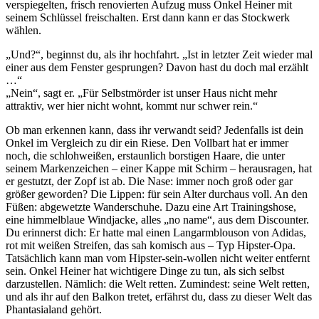
verspiegelten, frisch renovierten Aufzug muss Onkel Heiner mit
seinem Schlüssel freischalten. Erst dann kann er das Stockwerk
wählen.
„Und?“, beginnst du, als ihr hochfahrt. „Ist in letzter Zeit wieder mal
einer aus dem Fenster gesprungen? Davon hast du doch mal erzählt
…“
„Nein“, sagt er. „Für Selbstmörder ist unser Haus nicht mehr
attraktiv, wer hier nicht wohnt, kommt nur schwer rein.“
Ob man erkennen kann, dass ihr verwandt seid? Jedenfalls ist dein
Onkel im Vergleich zu dir ein Riese. Den Vollbart hat er immer
noch, die schlohweißen, erstaunlich borstigen Haare, die unter
seinem Markenzeichen – einer Kappe mit Schirm – herausragen, hat
er gestutzt, der Zopf ist ab. Die Nase: immer noch groß oder gar
größer geworden? Die Lippen: für sein Alter durchaus voll. An den
Füßen: abgewetzte Wanderschuhe. Dazu eine Art Trainingshose,
eine himmelblaue Windjacke, alles „no name“, aus dem Discounter.
Du erinnerst dich: Er hatte mal einen Langarmblouson von Adidas,
rot mit weißen Streifen, das sah komisch aus – Typ Hipster-Opa.
Tatsächlich kann man vom Hipster-sein-wollen nicht weiter entfernt
sein. Onkel Heiner hat wichtigere Dinge zu tun, als sich selbst
darzustellen. Nämlich: die Welt retten. Zumindest: seine Welt retten,
und als ihr auf den Balkon tretet, erfährst du, dass zu dieser Welt das
Phantasialand gehört.