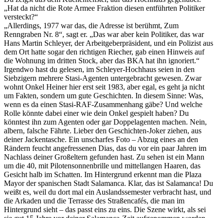
„Hat da nicht die Rote Armee Fraktion diesen entführten Politiker
versteckt?“
„Allerdings, 1977 war das, die Adresse ist berühmt, Zum
Renngraben Nr. 8“, sagt er. „Das war aber kein Politiker, das war
Hans Martin Schleyer, der Arbeitgeberpräsident, und ein Polizist aus
dem Ort hatte sogar den richtigen Riecher, gab einen Hinweis auf
die Wohnung im dritten Stock, aber das BKA hat ihn ignoriert.“
Irgendwo hast du gelesen, im Schleyer-Hochhaus seien in den
Siebzigern mehrere Stasi-Agenten untergebracht gewesen. Zwar
wohnt Onkel Heiner hier erst seit 1983, aber egal, es geht ja nicht
um Fakten, sondern um gute Geschichten. In diesem Sinne: Was,
wenn es da einen Stasi-RAF-Zusammenhang gäbe? Und welche
Rolle könnte dabei einer wie dein Onkel gespielt haben? Du
könntest ihn zum Agenten oder gar Doppelagenten machen. Nein,
albern, falsche Fährte. Lieber den Geschichten-Joker ziehen, aus
deiner Jackentasche. Ein unscharfes Foto – Abzug eines an den
Rändern feucht angefressenen Dias, das du vor ein paar Jahren im
Nachlass deiner Großeltern gefunden hast. Zu sehen ist ein Mann
um die 40, mit Pilotensonnenbrille und mittellangen Haaren, das
Gesicht halb im Schatten. Im Hintergrund erkennt man die Plaza
Mayor der spanischen Stadt Salamanca. Klar, das ist Salamanca! Du
weißt es, weil du dort mal ein Auslandssemester verbracht hast, und
die Arkaden und die Terrasse des Straßencafés, die man im
Hintergrund sieht – das passt eins zu eins. Die Szene wirkt, als sei