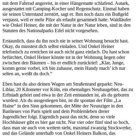
mit dem Fahrrad angereist, in einer Hängematte schlafend. Autark,
ausgestattet mit Camping-Kocher und Regenschutz. Einmal haben
sie seinen Unterstand zerstört, sagt er. Ihm noch dazu ein Bußgeld
verpasst, weil er mehr Pilze als erlaubt gesammelt hatte. Waldläufer
wie Onkel Heiner, die mit der Natur in der Natur leben, sind in den
Statuten des Nationalparks Eifel nicht vorgesehen.
Erstaunlich, dass du ihn noch nie in seiner Wohnung besucht hast.
Okay, du musstest dich selbst einladen. Und Onkel Heiner
telefonisch zu erreichen ist auch nicht ganz einfach. Du hast schon
befürchtet, Onkel Heiner könnte tot in der Wohnung liegen oder
zwischen den Bäumen – bis er endlich zurückrief: „Klar, Junge,
komm gerne vorbei, ich bin zuhause, mein Handy mach’ ich nur
selten an, weißt du doch.“
Eben hast du also deinen Wagen am Straßenrand geparkt: Neu-
Liblar, 20 Kilometer vor Köln, ein ehemaliges Neubaugebiet, das zu
Erftstadt gehört und etwa in der Zeit entstanden ist, als du geboren
wurdest. Als du ausgestiegen bist, ist dir spontan der Film „La
Haine“ in den Sinn gekommen, der Mitte der Neunziger in den
Banlieues von Paris spielt und dem Problemleben dreier
Jugendlicher folgt. Eigentlich passt das nicht, denn so viele
Hochhäuser gibt es hier gar nicht. Nur vier oder fünf sind so hoch,
dass man sie auch von weitem sieht, maximal zwanzig Stockwerke,
und das Gelände unterhalb von Onkel Heiners Balkon, das