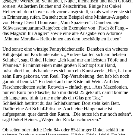
gelagert: Werkzeug, Schrauben, Nägel, thematisch und nach Größen
sortiert. Außerdem Bücher und Zeitschriften. Einige hat Onkel
Heiner mit dem Cover nach vorne ausgestellt, so als wolle er sie sich
in Erinnerung rufen. Da steht zum Beispiel eine Miniatur-Ausgabe
von Henry David Thoureaus „Vom Spazieren“. Daneben: ein
Süßwasseraquarium-Ratgeber, ein Exemplar von „Fisch & Fang –
das Magazin für Angler“ sowie eine alte Ausgabe von Adornos
„Minima Moralia – Reflexionen aus dem beschädigten Leben“.
Und sonst: eine winzige Pantryküchenzeile. Daneben ein weiteres
Billigregal mit Kochuntensilien. „Andere kaufen sich am liebsten
Schuhe“, sagt Onkel Heiner. „Ich kauf mir am liebsten Töpfe und
Pfannen.“ Er nimmt einen mittelgroßen Kochtopf zur Hand,
präsentiert ihn, als handele es sich um ein Kunstwerk: „Hier, hat nur
zehn Euro gekostet, von Real, Top-Verarbeitung, den hab ich noch
gar nicht benutzt.“ Er deutet auf eine Kiste mit Wein. Auf den
Flaschenetiketten steht: Rotwein – einfach gut. „Aus Mazedonien,
nur ein Euro pro Flasche, hab mir direkt 25 gekauft, damit komme
ich lange aus, trink ja nie mehr als ein Glas pro Tag.“
Schließlich betrittst du das Schlafzimmer. Dort steht kein Bett.
Dafür: eine Art Schlaf-Pritsche. Auch eine Hängematte ist
aufgespannt, quer durch den Raum. „Die nutze ich nur noch selten“,
sagt Onkel Heiner. „Wegen der Rückenschmerzen.“
Ob selten oder nicht: Dein 84- oder 85-jähriger Onkel schläft im