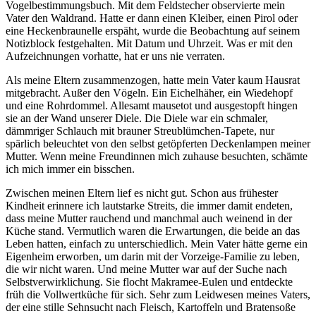
Vogelbestimmungsbuch. Mit dem Feldstecher observierte mein
Vater den Waldrand. Hatte er dann einen Kleiber, einen Pirol oder
eine Heckenbraunelle erspäht, wurde die Beobachtung auf seinem
Notizblock festgehalten. Mit Datum und Uhrzeit. Was er mit den
Aufzeichnungen vorhatte, hat er uns nie verraten.
Als meine Eltern zusammenzogen, hatte mein Vater kaum Hausrat
mitgebracht. Außer den Vögeln. Ein Eichelhäher, ein Wiedehopf
und eine Rohrdommel. Allesamt mausetot und ausgestopft hingen
sie an der Wand unserer Diele. Die Diele war ein schmaler,
dämmriger Schlauch mit brauner Streublümchen-Tapete, nur
spärlich beleuchtet von den selbst getöpferten Deckenlampen meiner
Mutter. Wenn meine Freundinnen mich zuhause besuchten, schämte
ich mich immer ein bisschen.
Zwischen meinen Eltern lief es nicht gut. Schon aus frühester
Kindheit erinnere ich lautstarke Streits, die immer damit endeten,
dass meine Mutter rauchend und manchmal auch weinend in der
Küche stand. Vermutlich waren die Erwartungen, die beide an das
Leben hatten, einfach zu unterschiedlich. Mein Vater hätte gerne ein
Eigenheim erworben, um darin mit der Vorzeige-Familie zu leben,
die wir nicht waren. Und meine Mutter war auf der Suche nach
Selbstverwirklichung. Sie flocht Makramee-Eulen und entdeckte
früh die Vollwertküche für sich. Sehr zum Leidwesen meines Vaters,
der eine stille Sehnsucht nach Fleisch, Kartoffeln und Bratensoße