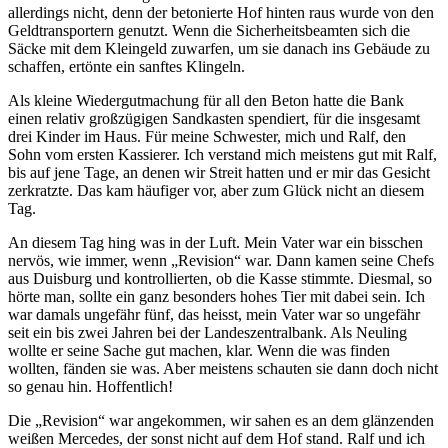
allerdings nicht, denn der betonierte Hof hinten raus wurde von den
Geldtransportern genutzt. Wenn die Sicherheitsbeamten sich die
Säcke mit dem Kleingeld zuwarfen, um sie danach ins Gebäude zu
schaffen, ertönte ein sanftes Klingeln.
Als kleine Wiedergutmachung für all den Beton hatte die Bank
einen relativ großzügigen Sandkasten spendiert, für die insgesamt
drei Kinder im Haus. Für meine Schwester, mich und Ralf, den
Sohn vom ersten Kassierer. Ich verstand mich meistens gut mit Ralf,
bis auf jene Tage, an denen wir Streit hatten und er mir das Gesicht
zerkratzte. Das kam häufiger vor, aber zum Glück nicht an diesem
Tag.
An diesem Tag hing was in der Luft. Mein Vater war ein bisschen
nervös, wie immer, wenn „Revision“ war. Dann kamen seine Chefs
aus Duisburg und kontrollierten, ob die Kasse stimmte. Diesmal, so
hörte man, sollte ein ganz besonders hohes Tier mit dabei sein. Ich
war damals ungefähr fünf, das heisst, mein Vater war so ungefähr
seit ein bis zwei Jahren bei der Landeszentralbank. Als Neuling
wollte er seine Sache gut machen, klar. Wenn die was finden
wollten, fänden sie was. Aber meistens schauten sie dann doch nicht
so genau hin. Hoffentlich!
Die „Revision“ war angekommen, wir sahen es an dem glänzenden
weißen Mercedes, der sonst nicht auf dem Hof stand. Ralf und ich