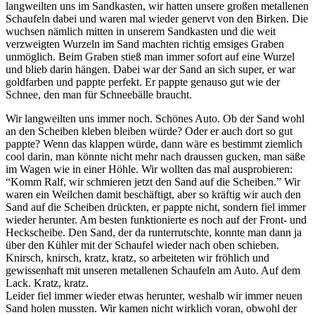
langweilten uns im Sandkasten, wir hatten unsere großen metallenen
Schaufeln dabei und waren mal wieder genervt von den Birken. Die
wuchsen nämlich mitten in unserem Sandkasten und die weit
verzweigten Wurzeln im Sand machten richtig emsiges Graben
unmöglich. Beim Graben stieß man immer sofort auf eine Wurzel
und blieb darin hängen. Dabei war der Sand an sich super, er war
goldfarben und pappte perfekt. Er pappte genauso gut wie der
Schnee, den man für Schneebälle braucht.
Wir langweilten uns immer noch. Schönes Auto. Ob der Sand wohl
an den Scheiben kleben bleiben würde? Oder er auch dort so gut
pappte? Wenn das klappen würde, dann wäre es bestimmt ziemlich
cool darin, man könnte nicht mehr nach draussen gucken, man säße
im Wagen wie in einer Höhle. Wir wollten das mal ausprobieren:
“Komm Ralf, wir schmieren jetzt den Sand auf die Scheiben.” Wir
waren ein Weilchen damit beschäftigt, aber so kräftig wir auch den
Sand auf die Scheiben drückten, er pappte nicht, sondern fiel immer
wieder herunter. Am besten funktionierte es noch auf der Front- und
Heckscheibe. Den Sand, der da runterrutschte, konnte man dann ja
über den Kühler mit der Schaufel wieder nach oben schieben.
Knirsch, knirsch, kratz, kratz, so arbeiteten wir fröhlich und
gewissenhaft mit unseren metallenen Schaufeln am Auto. Auf dem
Lack. Kratz, kratz.
Leider fiel immer wieder etwas herunter, weshalb wir immer neuen
Sand holen mussten. Wir kamen nicht wirklich voran, obwohl der