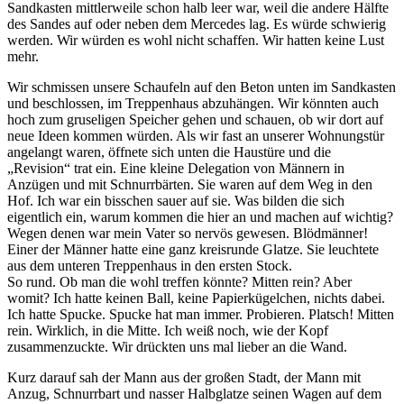
Sandkasten mittlerweile schon halb leer war, weil die andere Hälfte
des Sandes auf oder neben dem Mercedes lag. Es würde schwierig
werden. Wir würden es wohl nicht schaffen. Wir hatten keine Lust
mehr.
Wir schmissen unsere Schaufeln auf den Beton unten im Sandkasten
und beschlossen, im Treppenhaus abzuhängen. Wir könnten auch
hoch zum gruseligen Speicher gehen und schauen, ob wir dort auf
neue Ideen kommen würden. Als wir fast an unserer Wohnungstür
angelangt waren, öffnete sich unten die Haustüre und die
„Revision“ trat ein. Eine kleine Delegation von Männern in
Anzügen und mit Schnurrbärten. Sie waren auf dem Weg in den
Hof. Ich war ein bisschen sauer auf sie. Was bilden die sich
eigentlich ein, warum kommen die hier an und machen auf wichtig?
Wegen denen war mein Vater so nervös gewesen. Blödmänner!
Einer der Männer hatte eine ganz kreisrunde Glatze. Sie leuchtete
aus dem unteren Treppenhaus in den ersten Stock.
So rund. Ob man die wohl treffen könnte? Mitten rein? Aber
womit? Ich hatte keinen Ball, keine Papierkügelchen, nichts dabei.
Ich hatte Spucke. Spucke hat man immer. Probieren. Platsch! Mitten
rein. Wirklich, in die Mitte. Ich weiß noch, wie der Kopf
zusammenzuckte. Wir drückten uns mal lieber an die Wand.
Kurz darauf sah der Mann aus der großen Stadt, der Mann mit
Anzug, Schnurrbart und nasser Halbglatze seinen Wagen auf dem